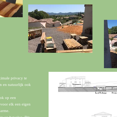
ximale privacy te
 en natuurlijk ook
ook op een
 voor elk een eigen
harme.