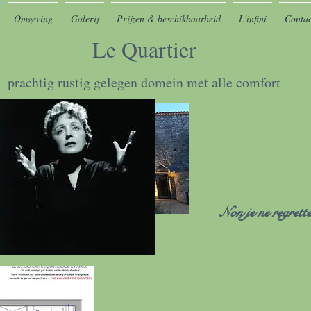
Omgeving
Galerij
Prijzen & beschikbaarheid
L'infini
Contac
Le Quartier
prachtig rustig gelegen domein met alle comfort
Non je ne regrette 