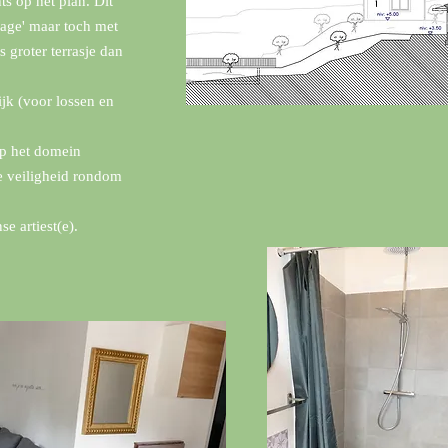
ts op het plan. Dit
sage' maar toch met
 groter terrasje dan
ijk (voor lossen en
op het domein
e veiligheid rondom
se artiest(e).