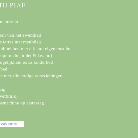
ITH PIAF
het terrein
ppen van het zwembad
e terras met meubilair
ubbel bed met elk hun eigen ensuite
opdouche, toilet & lavabo)
gelijkheid extra kinderbed
-bed
te met alle nodige voorzieningen
zig
 verbruik)
asmachine op aanvraag
 vakantie