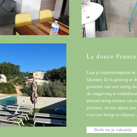
La douce France 
Laat je onderdompelen in 
Quartier. Er is genoeg te
genieten van een rustig dag
de omgeving te ontdekken,
plezant terug komen om n
plonzen, of een apero aan 
voor uw huisje te relaxen .
Boek nu je vakantie