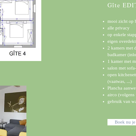
Gîte ED
mooi zicht op 
alle privacy
op enkele sta
eigen overdekt
2 kamers met d
badkamer (inlo
1 kamer met mo
salon met sofa
open kitchenet
(vaatwas, ...)
Plancha aanwe
airco (volgens
gebruik van w
Boek nu je