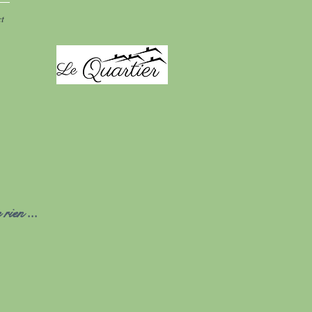
t
rien ...