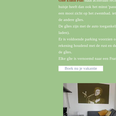
Gîte Edith Piaf
staat achteraan rech
huisje heeft dan ook het minst 'pas
een mooi zicht op het zwembad. iets
de andere gîtes.
De gîtes zijn met de auto toegankel
laden).
Er is voldoende parking voorzien 
rekening houdend met de rust en d
de gîtes.
Elke gîte is vernoemd naar een Fran
Boek nu je vakantie